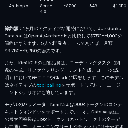
Claude
Anthropic
Sonnet
~$7.00
$49
$1,050
4.6
節約額
：1ヶ月のアクティブな開発において、JoinGonka
GatewayはOpenAI/Anthropicと比較して$750〜1,000の
節約になります。5人の開発者チームであれば、月額
$3,750〜5,250の節約です。
また、Kimi K2.6の回答品質は、コーディングタスク（関
数の生成、リファクタリング、テスト作成、コードの説
明）においてGPT-5.5やClaudeに匹敵します。このモデル
はネイティブの
tool calling
をサポートしており、エージ
ェントシナリオにも適しています。
モデルのパラメータ
：Kimi K2.6は200Kトークンのコンテ
キストウィンドウをサポートしています。Gateway経由
の最大回答長は8192トークン（ネットワーク上の全モデ
ル共通）で、オートコンプリートやチャットには十分すぎ