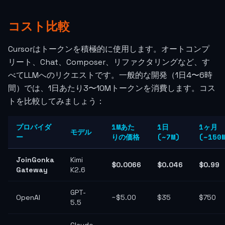
コスト比較
Cursorはトークンを積極的に使用します。オートコンプ
リート、Chat、Composer、リファクタリングなど、す
べてLLMへのリクエストです。一般的な開発（1日4〜6時
間）では、1日あたり3〜10Mトークンを消費します。コス
トを比較してみましょう：
プロバイダ
1Mあた
1日
1ヶ月
モデル
ー
りの価格
(~7M)
(~150
JoinGonka
Kimi
$0.0066
$0.046
$0.99
Gateway
K2.6
GPT-
OpenAI
~$5.00
$35
$750
5.5