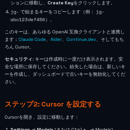
ションに移動し、
Create Key
をクリックします。
jg-
jg-
で始まるキーをコピーします（例：
abc123def456
）。
このキーは、あらゆる OpenAI 互換クライアントと連携し
ます：
Claude Code
、
Aider
、
Continue.dev
、そしてもち
ろん Cursor。
セキュリティ
: キーは作成時に一度だけ表示されます。安
全な場所に保存してください。紛失した場合は、新しいキ
ーを作成し、ダッシュボードで古いキーを無効化してくだ
さい。
ステップ2: Cursor を設定する
Cursorを開き、設定に移動します：
Ctrl+,
Settings
→
Models
(または
→ Models)