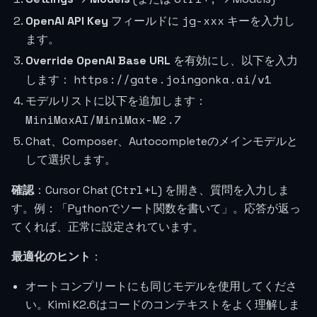
jg-xxx
OpenAI API Key
フィールドに
キーを入力し
ます。
Override OpenAI Base URL
を有効にし、以下を入力
https://gate.joingonka.ai/v1
します：
モデルリストに以下を追加します：
MiniMaxAI/MiniMax-M2.7
Chat、Composer、Autocompleteのメインモデルと
して選択します。
Ctrl+L
確認
：Cursor Chat (
) を開き、質問を入力しま
す。例：「Pythonでソート関数を書いて」。応答が返っ
てくれば、正常に設定されています。
最適化のヒント
：
オートコンプリートにも同じモデルを使用してくださ
い。Kimi K2.6はコードのコンテキストをよく理解しま