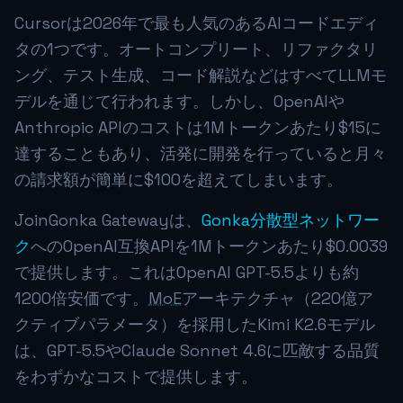
Cursorは2026年で最も人気のあるAIコードエディ
タの1つです。オートコンプリート、リファクタリ
ング、テスト生成、コード解説などはすべてLLMモ
デルを通じて行われます。しかし、OpenAIや
Anthropic APIのコストは1Mトークンあたり$15に
達することもあり、活発に開発を行っていると月々
の請求額が簡単に$100を超えてしまいます。
JoinGonka Gatewayは、
Gonka分散型ネットワー
ク
へのOpenAI互換APIを1Mトークンあたり
$0.0039
で提供します。これはOpenAI GPT-5.5よりも約
1200倍安価です。
MoE
アーキテクチャ（220億ア
クティブパラメータ）を採用したKimi K2.6モデル
は、GPT-5.5やClaude Sonnet 4.6に匹敵する品質
をわずかなコストで提供します。