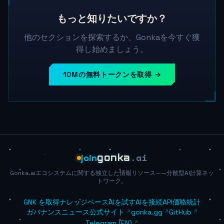
もっと知りたいですか？
他のセクションを探索するか、Gonkaを今すぐ獲
得し始めましょう。
10Mの無料トークンを取得 →
.ai
join
gonka
Gonka.aiエコシステムに関する独立した情報リソース——分散型AI計算ネッ
トワーク。
GNK を取得
ナレッジベース
AIを試す
AIを接続
API価格
統計
ガバナンス
ニュース
公式サイト
gonka.gg
GitHub
Telegram (EN)