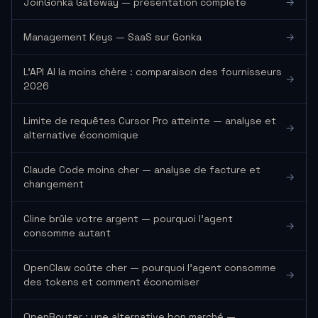
JoinGonka Gateway — présentation complète
→
Management Keys — SaaS sur Gonka
→
L'API AI la moins chère : comparaison des fournisseurs
→
2026
Limite de requêtes Cursor Pro atteinte — analyse et
→
alternative économique
Claude Code moins cher — analyse de facture et
→
changement
Cline brûle votre argent — pourquoi l'agent
→
consomme autant
OpenClaw coûte cher — pourquoi l'agent consomme
→
des tokens et comment économiser
OpenRouter : une alternative bon marché —