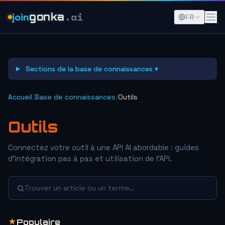
.ai
join
gonka
FR
Sections de la base de connaissances ▾
Accueil
/
Base de connaissances
/
Outils
Outils
Connectez votre outil à une API AI abordable : guides
d'intégration pas à pas et utilisation de l'API.
Trouver un article ou un terme…
★
Populaire