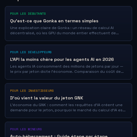
POUR LES DÉBUTANTS
Qu'est-ce que Gonka en termes simples
Une explication claire de Gonka : un réseau de calcul AI
décentralisé, où les GPU du monde entier effectuent de
véritables tâches de réseaux neuronaux. 80 millions de
dollars d'investissement.
POUR LES DÉVELOPPEURS
L'API la moins chère pour les agents AI en 2026
Les agents IA consomment des millions de jetons par jour —
le prix par jeton dicte l'économie. Comparaison du coût de
fonctionnement quotidien d'un agent : JoinGonka à une
fraction de cent/1M vs GPT-5.5, Claude, OpenRouter.
POUR LES INVESTISSEURS
D'où vient la valeur du jeton GNK
L'économie du GNK : comment les requêtes d'IA créent une
demande pour le jeton, pourquoi le marché du calcul d'IA est
en croissance et en quoi le GNK diffère des cryptomonnaies
spéculatives.
POUR LES MINEURS
Auto-hébergement : Guide étape par étape