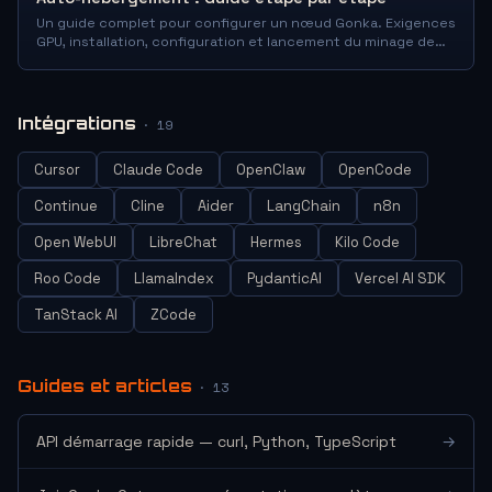
Un guide complet pour configurer un nœud Gonka. Exigences
GPU, installation, configuration et lancement du minage de
jetons GNK.
Intégrations
· 19
Cursor
Claude Code
OpenClaw
OpenCode
Continue
Cline
Aider
LangChain
n8n
Open WebUI
LibreChat
Hermes
Kilo Code
Roo Code
LlamaIndex
PydanticAI
Vercel AI SDK
TanStack AI
ZCode
Guides et articles
· 13
API démarrage rapide — curl, Python, TypeScript
→