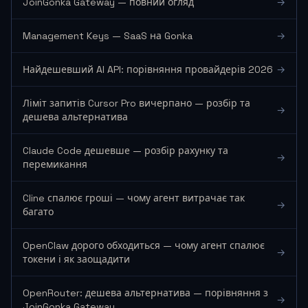
JoinGonka Gateway — повний огляд
→
Management Keys — SaaS на Gonka
→
Найдешевший AI API: порівняння провайдерів 2026
→
Ліміт запитів Cursor Pro вичерпано — розбір та
→
дешева альтернатива
Claude Code дешевше — розбір рахунку та
→
перемикання
Cline спалює гроші — чому агент витрачає так
→
багато
OpenClaw дорого обходиться — чому агент спалює
→
токени і як заощадити
OpenRouter: дешева альтернатива — порівняння з
→
JoinGonka Gateway