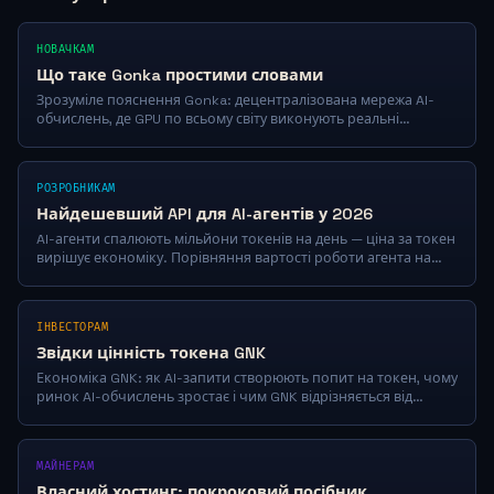
НОВАЧКАМ
Що таке Gonka простими словами
Зрозуміле пояснення Gonka: децентралізована мережа AI-
обчислень, де GPU по всьому світу виконують реальні
завдання нейромереж. $80M інвестицій.
РОЗРОБНИКАМ
Найдешевший API для AI-агентів у 2026
AI-агенти спалюють мільйони токенів на день — ціна за токен
вирішує економіку. Порівняння вартості роботи агента на
добу: JoinGonka частки цента/1M vs GPT-5.5, Claude,
OpenRouter.
ІНВЕСТОРАМ
Звідки цінність токена GNK
Економіка GNK: як AI-запити створюють попит на токен, чому
ринок AI-обчислень зростає і чим GNK відрізняється від
спекулятивних криптовалют.
МАЙНЕРАМ
Власний хостинг: покроковий посібник