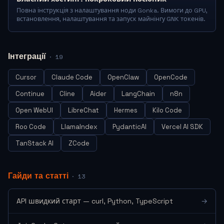
Повна інструкція з налаштування ноди Gonka. Вимоги до GPU,
встановлення, налаштування та запуск майнінгу GNK токенів.
Інтеграції
· 19
Cursor
Claude Code
OpenClaw
OpenCode
Continue
Cline
Aider
LangChain
n8n
Open WebUI
LibreChat
Hermes
Kilo Code
Roo Code
LlamaIndex
PydanticAI
Vercel AI SDK
TanStack AI
ZCode
Гайди та статті
· 13
API швидкий старт — curl, Python, TypeScript
→