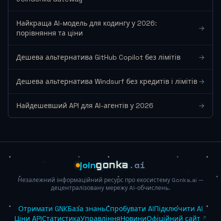
Найкраща AI-модель для кодингу у 2026:
→
порівняння та ціни
Дешева альтернатива GitHub Copilot без лімітів
→
Дешева альтернатива Windsurf без кредитів і лімітів
→
Найдешевший API для AI-агентів у 2026
→
.ai
join
gonka
Незалежний інформаційний ресурс про екосистему Gonka.ai —
децентралізовану мережу AI-обчислень.
Отримати GNK
База знань
Спробувати AI
Підключити AI
Ціни API
Статистика
Управління
Новини
Офіційний сайт