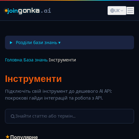
.ai
join
gonka
UK
Розділи бази знань ▾
Головна
/
База знань
/
Інструменти
Інструменти
Підключіть свій інструмент до дешевого AI API:
покрокові гайди інтеграцій та робота з API.
Знайти статтю або термін…
★
Популярне